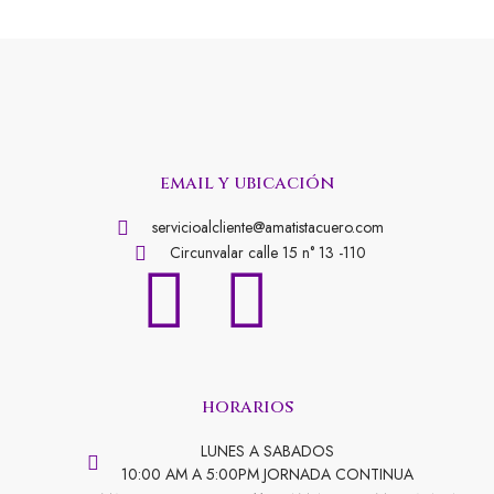
email y ubicación
servicioalcliente@amatistacuero.com
Circunvalar calle 15 n° 13 -110
F
I
a
n
horarios
c
s
LUNES A SABADOS
10:00 AM A 5:00PM JORNADA CONTINUA