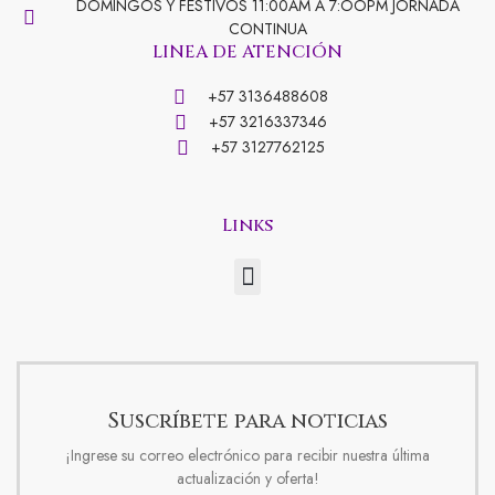
e
t
DOMINGOS Y FESTIVOS 11:00AM A 7:OOPM JORNADA
CONTINUA
LINEA DE ATENCIÓN
b
a
+57 3136488608
+57 3216337346
o
g
+57 3127762125
o
r
Links
Menu
k
a
-
m
Suscríbete para noticias
f
¡Ingrese su correo electrónico para recibir nuestra última
actualización y oferta!