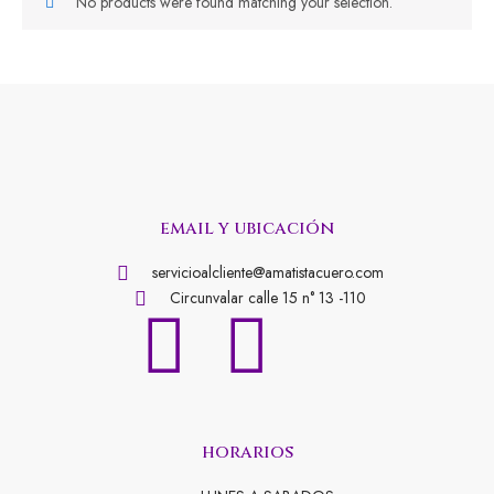
No products were found matching your selection.
email y ubicación
servicioalcliente@amatistacuero.com
Circunvalar calle 15 n° 13 -110
F
I
a
n
horarios