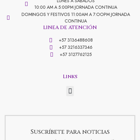
c
s
LUNES A SABADOS
10:00 AM A 5:00PM JORNADA CONTINUA
e
t
DOMINGOS Y FESTIVOS 11:00AM A 7:OOPM JORNADA
CONTINUA
LINEA DE ATENCIÓN
b
a
+57 3136488608
+57 3216337346
o
g
+57 3127762125
o
r
Links
Menu
k
a
-
m
Suscríbete para noticias